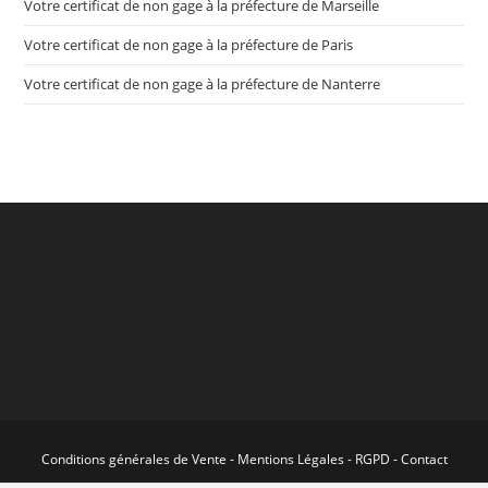
Votre certificat de non gage à la préfecture de Marseille
Votre certificat de non gage à la préfecture de Paris
Votre certificat de non gage à la préfecture de Nanterre
Conditions générales de Vente
-
Mentions Légales
-
RGPD
-
Contact